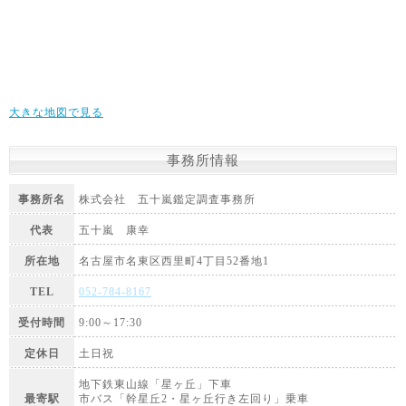
大きな地図で見る
事務所情報
事務所名
株式会社 五十嵐鑑定調査事務所
代表
五十嵐 康幸
所在地
名古屋市名東区西里町4丁目52番地1
TEL
052-784-8167
受付時間
9:00～17:30
定休日
土日祝
地下鉄東山線「星ヶ丘」下車
最寄駅
市バス「幹星丘2・星ヶ丘行き左回り」乗車