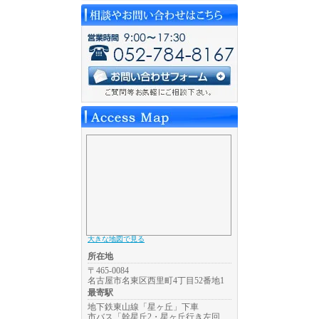
大きな地図で見る
所在地
〒465-0084
名古屋市名東区西里町4丁目52番地1
最寄駅
地下鉄東山線「星ヶ丘」下車
市バス「幹星丘2・星ヶ丘行き左回