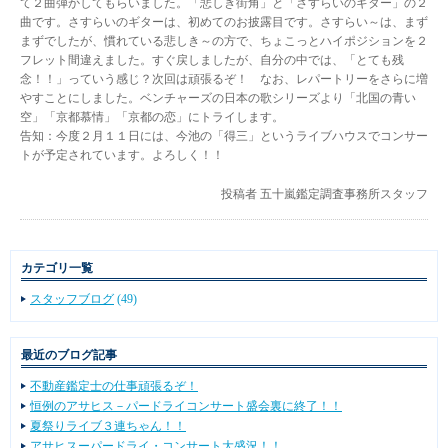
て２曲弾かしてもらいました。「悲しき街角」と「さすらいのギター」の２
曲です。さすらいのギターは、初めてのお披露目です。さすらい～は、まず
まずでしたが、慣れている悲しき～の方で、ちょこっとハイポジションを２
フレット間違えました。すぐ戻しましたが、自分の中では、「とても残
念！！」っていう感じ？次回は頑張るぞ！ なお、レパートリーをさらに増
やすことにしました。ベンチャーズの日本の歌シリーズより「北国の青い
空」「京都慕情」「京都の恋」にトライします。
告知：今度２月１１日には、今池の「得三」というライブハウスでコンサー
トが予定されています。よろしく！！
投稿者
五十嵐鑑定調査事務所スタッフ
カテゴリ一覧
スタッフブログ
(49)
最近のブログ記事
不動産鑑定士の仕事頑張るぞ！
恒例のアサヒス－パードライコンサート盛会裏に終了！！
夏祭りライブ３連ちゃん！！
アサヒスーパードライ・コンサート大盛況！！