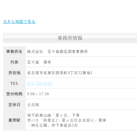
大きな地図で見る
事務所情報
事務所名
株式会社 五十嵐鑑定調査事務所
代表
五十嵐 康幸
所在地
名古屋市名東区西里町4丁目52番地1
TEL
052-784-8167
受付時間
9:00～17:30
定休日
土日祝
地下鉄東山線「星ヶ丘」下車
最寄駅
市バス「幹星丘2・星ヶ丘行き左回り」乗車
「神丘公園」停下車徒歩2分