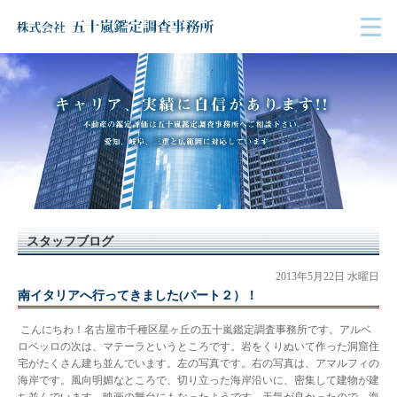
スタッフブログ
2013年5月22日 水曜日
南イタリアへ行ってきました(パート２）！
こんにちわ！名古屋市千種区星ヶ丘の五十嵐鑑定調査事務所です。アルベ
ロベッロの次は、マテーラというところです。岩をくりぬいて作った洞窟住
宅がたくさん建ち並んでいます。左の写真です。右の写真は、アマルフィの
海岸です。風向明媚なところで、切り立った海岸沿いに、密集して建物が建