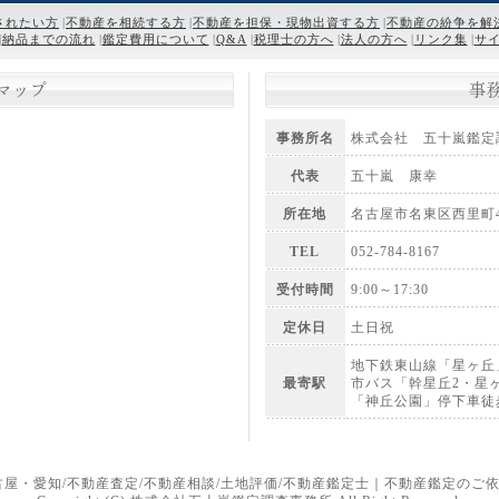
されたい方
|
不動産を相続する方
|
不動産を担保・現物出資する方
|
不動産の紛争を解
|
納品までの流れ
|
鑑定費用について
|
Q&A
|
税理士の方へ
|
法人の方へ
|
リンク集
|
サ
マップ
事
事務所名
株式会社 五十嵐鑑定
代表
五十嵐 康幸
所在地
名古屋市名東区西里町4
TEL
052-784-8167
受付時間
9:00～17:30
定休日
土日祝
地下鉄東山線「星ヶ丘
最寄駅
市バス「幹星丘2・星
「神丘公園」停下車徒
古屋・愛知/不動産査定/不動産相談/土地評価/不動産鑑定士｜不動産鑑定のご