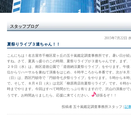
スタッフブログ
2015年7月22日
夏祭りライブ３連ちゃん！！
こんにちは！名古屋市千種区星ヶ丘の五十嵐鑑定調査事務所です。暑い日が続
すね。さて、夏真っ盛りのこの時期、夏祭りライブが３連ちゃんです。まず、
２９日（水）は、南区道徳公園で「道徳納涼夏祭りライブ」をやります。午後
位からリハーサルを兼ねて演奏をはじめ、６時半ころから本番です。次が８月
（日）は、西区円頓寺で「円頓寺七夕祭りライブ」をやります。５時から８時
で。そして、８月４日（火）は北区「柳原商店街夏祭りライブ」です。６時か
時までやります。今回はすべて時間がたっぷり有りますので、沢山の演奏がで
うです。お時間ありましたら、応援に来てください。
頑張るぞ！！
投稿者
五十嵐鑑定調査事務所スタッフ
|
記事