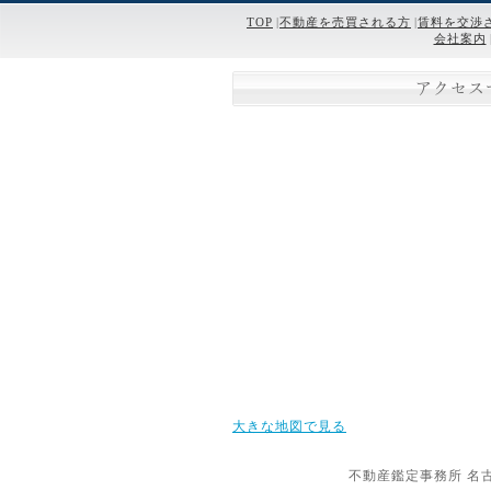
TOP
|
不動産を売買される方
|
賃料を交渉
会社案内
アクセス
大きな地図で見る
不動産鑑定事務所 名