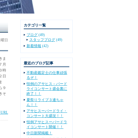
カテゴリ一覧
ブログ
(49)
スタッフブログ
(49)
 水曜日
新着情報
(42)
きま
最近のブログ記事
７月
３時
不動産鑑定士の仕事頑張
２日
るぞ！
ま
恒例のアサヒス－パード
ら９
ライコンサート盛会裏に
きそ
終了！！
夏祭りライブ３連ちゃ
ん！！
アサヒスーパードライ・
URL
コンサート大盛況！！
恒例アサヒスーパードラ
イコンサート開催！！
中日新聞掲載！