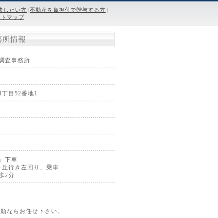
決したい方
|
不動産を負担付で贈与する方
|
イトマップ
務所情報
調査事務所
丁目52番地1
」下車
ヶ丘行き左回り」乗車
歩2分
依頼ならお任せ下さい。